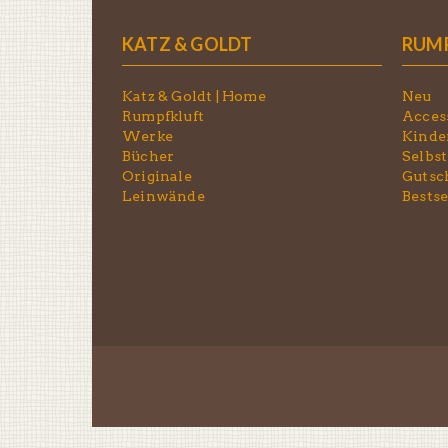
KATZ & GOLDT
RUM
Katz & Goldt | Home
Neu
Rumpfkluft
Acces
Werke
Kinde
Bücher
Selbst
Originale
Gutsc
Leinwände
Bestse