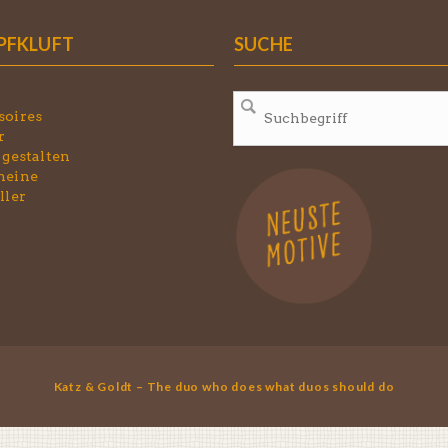
PFKLUFT
SUCHE
soires
r
 gestalten
heine
ller
Katz & Goldt – The duo who does what duos should do