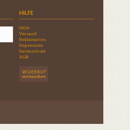
HILFE
Hilfe
Versand
Reklamation
Impressum
Datenschutz
AGB