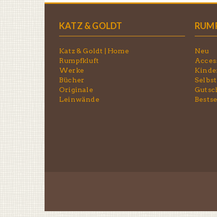
KATZ & GOLDT
RUM
Katz & Goldt | Home
Neu
Rumpfkluft
Acces
Werke
Kinde
Bücher
Selbst
Originale
Gutsc
Leinwände
Bestse