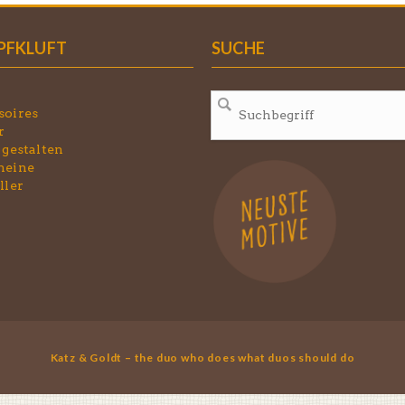
PFKLUFT
SUCHE
soires
r
 gestalten
heine
ller
Katz & Goldt – the duo who does what duos should do