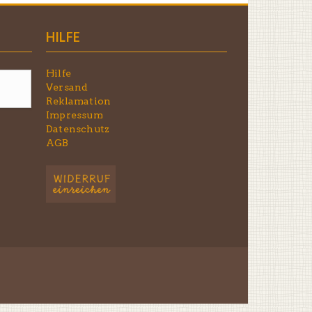
HILFE
Hilfe
Versand
Reklamation
Impressum
Datenschutz
AGB