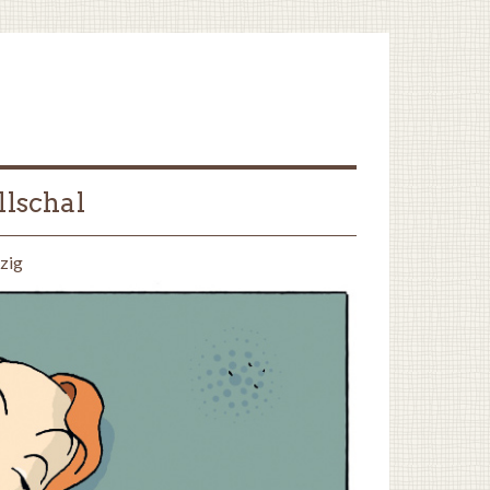
llschal
zig