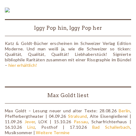
Iggy Pop hin, Iggy Pop her
Katz & Goldt-Bücher erscheinen im Schweizer Verlag Edition
Moderne. Und man weiß ja, wie die Schweizer so ticken:
Qualität, Qualität, Qualität! Liebhaberstück! Signierte
bibliophile Raritäten zusammen mit einer Risographie im Bündel
–
hier erhältlich!
Max Goldt liest
Max Goldt – Lesung neuer und alter Texte: 28.08.26
Berlin
,
Pfefferbergtheater | 04.09.26
Stralsund
, Alte Eisengießerei |
11.09.26
Jever
, LOK | 15.10.26
Passau
, Scharfrichterhaus |
16.10.26
Linz
, Posthof | 17.10.26
Bad Schallerbach
,
Musiksommer |
Weitere Termine