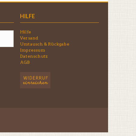
HILFE
Hilfe
Versand
Umtausch & Rückgabe
Impressum
Datenschutz
AGB