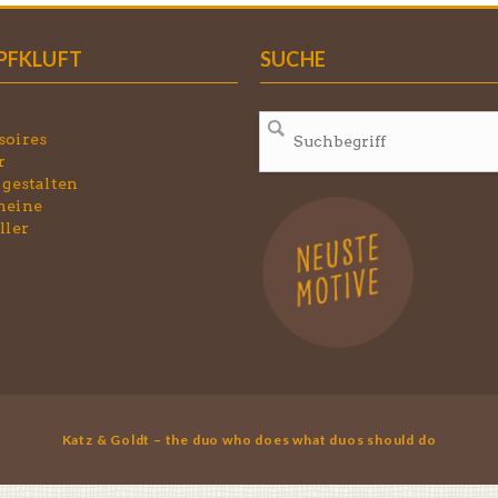
PFKLUFT
SUCHE
soires
r
 gestalten
heine
ller
Katz & Goldt – the duo who does what duos should do