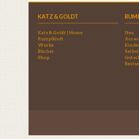
KATZ & GOLDT
RUM
Katz & Goldt | Home
Neu
Rumpfkluft
Acces
Werke
Kinde
Bücher
Selbst
Shop
Gutsc
Bestse